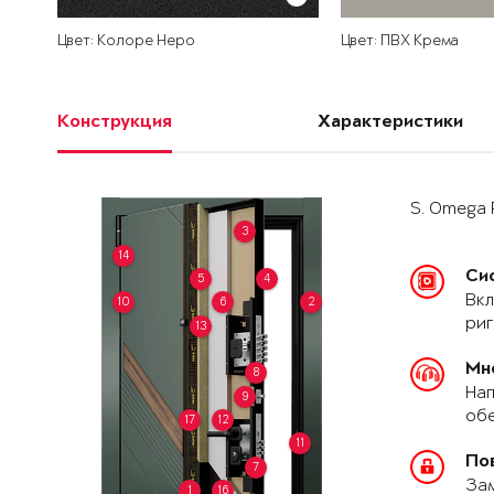
Цвет: Колоре Неро
Цвет: ПВХ Крема
Конструкция
Характеристики
S. Omega 
3
14
Си
5
4
Вкл
10
6
2
риг
13
Мн
8
Нап
9
обе
17
12
11
По
7
За
1
16