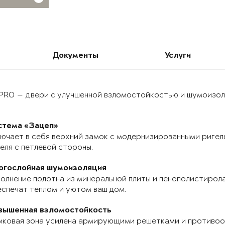
Документы
Услуги
PRO — двери с улучшенной взломостойкостью и шумоизоля
стема «Зацеп»
ючает в себя верхний замок с модернизированными ригел
еля с петлевой стороны.
огослойная шумоизоляция
олнение полотна из минеральной плиты и пенополистирола
спечат теплом и уютом ваш дом.
вышенная взломостойкость
мковая зона усилена армирующими решетками и противоо