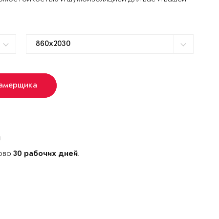
замерщика
й
ново
.
30 рабочих дней