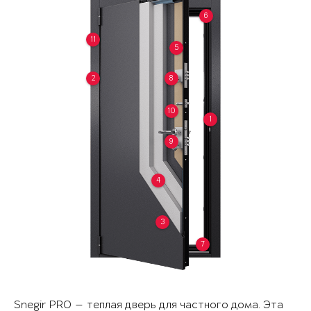
6
11
5
2
8
10
1
9
4
3
7
Snegir PRO — теплая дверь для частного дома. Эта