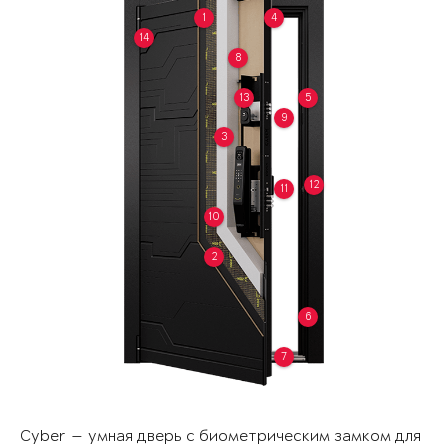
1
4
14
8
13
5
9
3
12
11
10
2
6
7
Cyber — умная дверь с биометрическим замком для