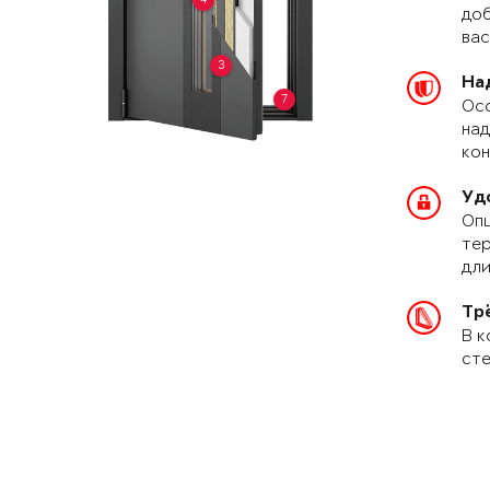
доб
вас
3
На
7
Осо
над
кон
Уд
Опц
тер
дли
Тр
В к
сте