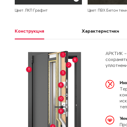
Цвет: ЛКП Графит
Цвет: ПВХ Бетон тем
Конструкция
Характеристики
АРКТИК –
1
сохранять
6
2
уплотнени
11
5
Ин
8
Тер
кон
10
иск
теп
9
Ун
Про
4