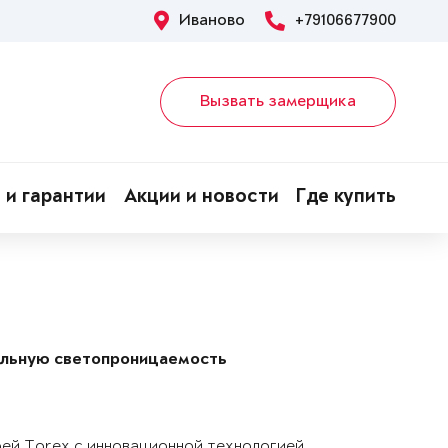
Иваново
+79106677900
Вызвать замерщика
 и гарантии
Акции и новости
Где купить
альную светопроницаемость
рей Torex с инновационной технологией