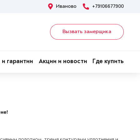
Иваново
+79106677900
Вызвать замерщика
 и гарантии
Акции и новости
Где купить
не!
ссивным полотном, тремя контурами уплотнения и