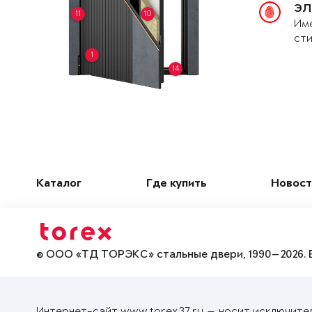
ЭЛ
11
10
Име
сти
1
14
Каталог
Где купить
Новост
© ООО «ТД ТОРЭКС» стальные двери, 1990—2026. 
Интернет-сайт www.torex37.ru — носит исключите