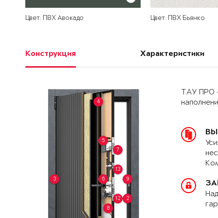
Цвет: ПВХ Авокадо
Цвет: ПВХ Бьянко
Конструкция
Характеристики
ТАУ ПРО 
4
наполнен
ВЫ
5
Уси
7
нес
Ком
13
3
6
9
ЗА
Над
12
2
гар
8