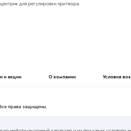
центрик для регулировки притвора.
и и акции
О компании
Условия во
Все права защищены.
льно информационный характер и ни при каких условиях н