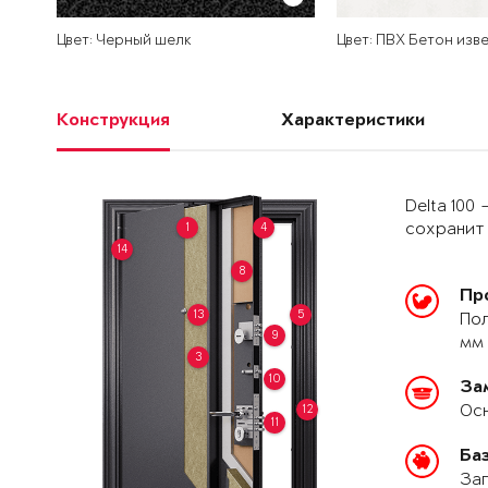
Цвет: Черный шелк
Цвет: ПВХ Бетон изв
Конструкция
Характеристики
Delta 100
1
4
сохранит 
14
8
Пр
13
5
Пол
9
мм 
3
10
За
Осн
12
11
Ба
Зап